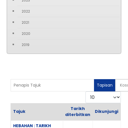
2023
2022
2021
2020
2019
Penapis Tajuk
Tapisan
Kos
Paparkan
Tarikh
Tajuk
Dikunjungi
diterbitkan
Articles
HEBAHAN : TARIKH