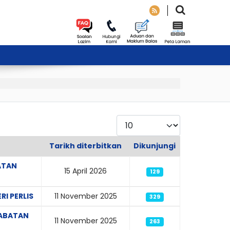
Paparkan
Tarikh diterbitkan
Dikunjungi
ATAN
15 April 2026
129
I PERLIS
11 November 2025
329
JABATAN
11 November 2025
263