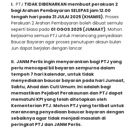
I.
PTJ
TIDAK DIBENARKAN membuat perakuan 2
bagi Arahan Pembayaran SELEPAS jam 12.00
tengah hari pada 31
JULAI
2025 (
KHAMIS
).
Proses
Perakuan 2 Arahan Pembayaran boleh dibuat semula
seperti biasa pada
0
1
OGOS
2025 (
JUMAAT
)
. Mohon
kerjasama semua PTJ untuk merancang penyediaan
Baucar Bayaran agar proses penutupan akaun bulan
Jun dapat berjalan dengan lancar.
II. JANM Perlis ingin menyarankan bagi PTJ yang
perlu
mencapai bil bayaran sempurna dalam
tempoh 7 hari kalendar, untuk
tidak
menyediakan baucar bayaran pada hari
Jumaat,
Sabtu, Ahad
dan
Cuti Umum
. Ini adalah bagi
memastikan Pejabat Perakaunan dan PTJ dapat
mematuhi KPI yang telah ditetapkan oleh
Kementerian PTJ. Mohon PTJ yang terlibat untuk
merancang penyediaan baucar bayaran dengan
sebaiknya agar tidak menjadi masalah di
peringkat PTJ dan JANM Perlis.