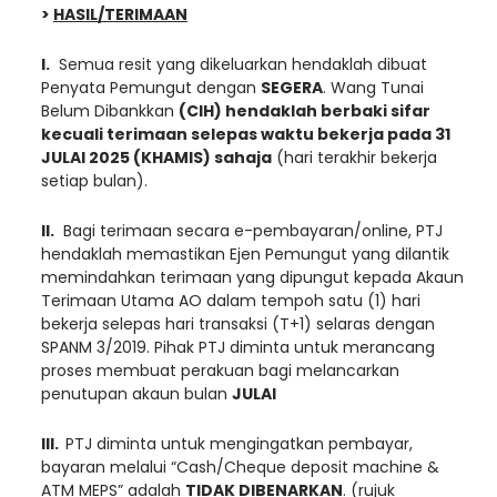
>
HASIL/TERIMAAN
I.
Semua resit yang dikeluarkan hendaklah dibuat
Penyata Pemungut dengan
SEGERA
. Wang Tunai
Belum Dibankkan
(CIH) hendaklah berbaki sifar
kecuali terimaan selepas waktu bekerja pada 31
JULAI
2025 (KHAMIS) sahaja
(hari terakhir bekerja
setiap bulan).
II.
Bagi terimaan secara e-pembayaran/online, PTJ
hendaklah memastikan Ejen Pemungut yang dilantik
memindahkan terimaan yang dipungut kepada Akaun
Terimaan Utama AO dalam tempoh satu (1) hari
bekerja selepas hari transaksi (T+1) selaras dengan
SPANM 3/2019. Pihak PTJ diminta untuk merancang
proses membuat perakuan bagi melancarkan
penutupan akaun bulan
JULAI
III.
PTJ diminta untuk mengingatkan pembayar,
bayaran melalui “Cash/Cheque deposit machine &
ATM MEPS” adalah
TIDAK DIBENARKAN
. (rujuk