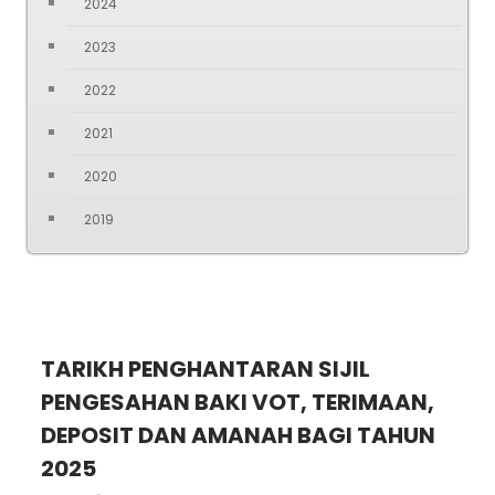
2024
2023
2022
2021
2020
2019
TARIKH PENGHANTARAN SIJIL
PENGESAHAN BAKI VOT, TERIMAAN,
DEPOSIT DAN AMANAH BAGI TAHUN
2025