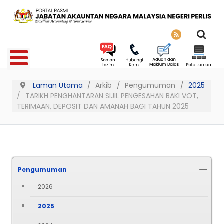
Laman Utama
Arkib
Pengumuman
2025
TARIKH PENGHANTARAN SIJIL PENGESAHAN BAKI VOT,
TERIMAAN, DEPOSIT DAN AMANAH BAGI TAHUN 2025
Pengumuman
2026
2025