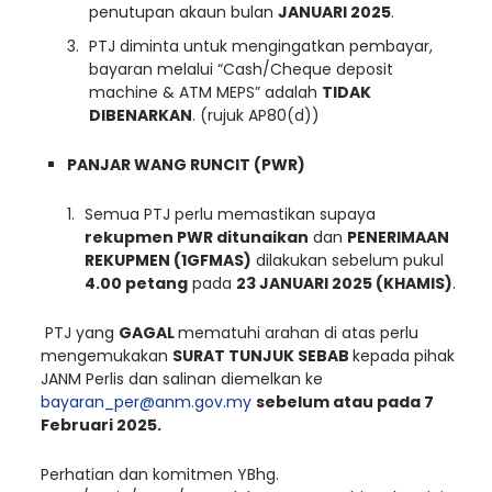
penutupan akaun bulan
JANUARI 2025
.
PTJ diminta untuk mengingatkan pembayar,
bayaran melalui “Cash/Cheque deposit
machine & ATM MEPS” adalah
TIDAK
DIBENARKAN
. (rujuk AP80(d))
PANJAR WANG RUNCIT (PWR)
Semua PTJ perlu memastikan supaya
rekupmen PWR ditunaikan
dan
PENERIMAAN
REKUPMEN (1GFMAS)
dilakukan sebelum pukul
4.00 petang
pada
23 JANUARI 2025 (KHAMIS)
.
PTJ yang
GAGAL
mematuhi arahan di atas perlu
mengemukakan
SURAT TUNJUK SEBAB
kepada pihak
JANM Perlis dan salinan diemelkan ke
bayaran_per@anm.gov.my
sebelum atau pada 7
Februari 2025.
Perhatian dan komitmen YBhg.