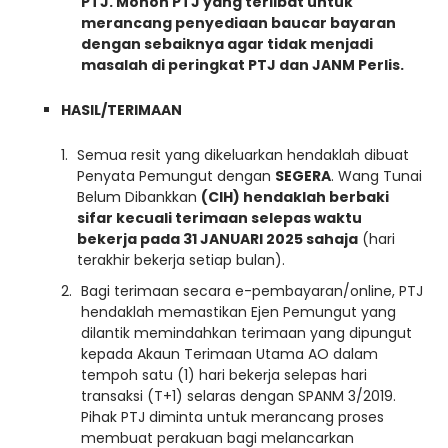
PTJ. Mohon PTJ yang terlibat untuk
merancang penyediaan baucar bayaran
dengan sebaiknya agar tidak menjadi
masalah di peringkat PTJ dan JANM Perlis.
HASIL/TERIMAAN
Semua resit yang dikeluarkan hendaklah dibuat
Penyata Pemungut dengan
SEGERA
. Wang Tunai
Belum Dibankkan
(CIH) hendaklah berbaki
sifar
kecuali terimaan selepas waktu
bekerja pada 31 JANUARI 2025 sahaja
(hari
terakhir bekerja setiap bulan).
Bagi terimaan secara e-pembayaran/online, PTJ
hendaklah memastikan Ejen Pemungut yang
dilantik memindahkan terimaan yang dipungut
kepada Akaun Terimaan Utama AO dalam
tempoh satu (1) hari bekerja selepas hari
transaksi (T+1) selaras dengan SPANM 3/2019.
Pihak PTJ diminta untuk merancang proses
membuat perakuan bagi melancarkan